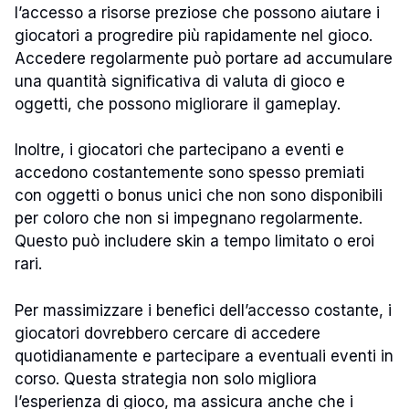
l’accesso a risorse preziose che possono aiutare i
giocatori a progredire più rapidamente nel gioco.
Accedere regolarmente può portare ad accumulare
una quantità significativa di valuta di gioco e
oggetti, che possono migliorare il gameplay.
Inoltre, i giocatori che partecipano a eventi e
accedono costantemente sono spesso premiati
con oggetti o bonus unici che non sono disponibili
per coloro che non si impegnano regolarmente.
Questo può includere skin a tempo limitato o eroi
rari.
Per massimizzare i benefici dell’accesso costante, i
giocatori dovrebbero cercare di accedere
quotidianamente e partecipare a eventuali eventi in
corso. Questa strategia non solo migliora
l’esperienza di gioco, ma assicura anche che i