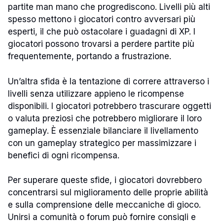
partite man mano che progrediscono. Livelli più alti
spesso mettono i giocatori contro avversari più
esperti, il che può ostacolare i guadagni di XP. I
giocatori possono trovarsi a perdere partite più
frequentemente, portando a frustrazione.
Un’altra sfida è la tentazione di correre attraverso i
livelli senza utilizzare appieno le ricompense
disponibili. I giocatori potrebbero trascurare oggetti
o valuta preziosi che potrebbero migliorare il loro
gameplay. È essenziale bilanciare il livellamento
con un gameplay strategico per massimizzare i
benefici di ogni ricompensa.
Per superare queste sfide, i giocatori dovrebbero
concentrarsi sul miglioramento delle proprie abilità
e sulla comprensione delle meccaniche di gioco.
Unirsi a comunità o forum può fornire consigli e