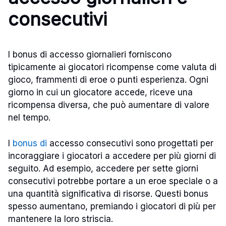
consecutivi
I bonus di accesso giornalieri forniscono
tipicamente ai giocatori ricompense come valuta di
gioco, frammenti di eroe o punti esperienza. Ogni
giorno in cui un giocatore accede, riceve una
ricompensa diversa, che può aumentare di valore
nel tempo.
I
bonus di
accesso consecutivi sono progettati per
incoraggiare i giocatori a accedere per più giorni di
seguito. Ad esempio, accedere per sette giorni
consecutivi potrebbe portare a un eroe speciale o a
una quantità significativa di risorse. Questi bonus
spesso aumentano, premiando i giocatori di più per
mantenere la loro striscia.