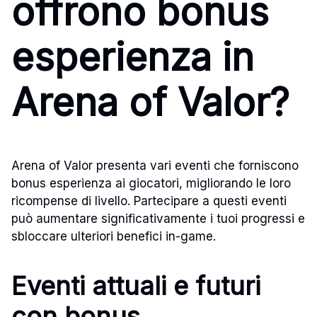
offrono bonus
esperienza in
Arena of Valor?
Arena of Valor presenta vari eventi che forniscono
bonus esperienza ai giocatori, migliorando le loro
ricompense di livello. Partecipare a questi eventi
può aumentare significativamente i tuoi progressi e
sbloccare ulteriori benefici in-game.
Eventi attuali e futuri
con bonus