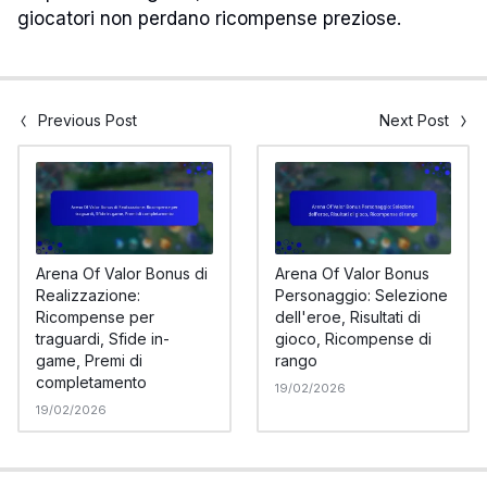
giocatori non perdano ricompense preziose.
Previous Post
Next Post
Arena Of Valor Bonus di
Arena Of Valor Bonus
Realizzazione:
Personaggio: Selezione
Ricompense per
dell'eroe, Risultati di
traguardi, Sfide in-
gioco, Ricompense di
game, Premi di
rango
completamento
19/02/2026
19/02/2026