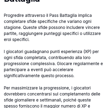
Progredire attraverso il Pass Battaglia implica
completare sfide specifiche che variano ogni
stagione. Queste sfide possono includere vincere
partite, raggiungere punteggi specifici o utilizzare
eroi specifici.
I giocatori guadagnano punti esperienza (XP) per
ogni sfida completata, contribuendo alla loro
progressione complessiva. Giocare regolarmente e
partecipare a eventi può accelerare
significativamente questo processo.
Per massimizzare la progressione, i giocatori
dovrebbero concentrarsi sul completamento delle
sfide giornaliere e settimanali, poiché queste
spesso forniscono il maggior numero di XP e