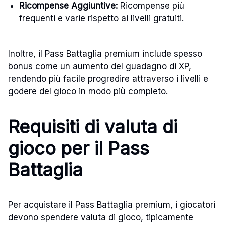
Ricompense Aggiuntive:
Ricompense più
frequenti e varie rispetto ai livelli gratuiti.
Inoltre, il Pass Battaglia premium include spesso
bonus come un aumento del guadagno di XP,
rendendo più facile progredire attraverso i livelli e
godere del gioco in modo più completo.
Requisiti di valuta di
gioco per il Pass
Battaglia
Per acquistare il Pass Battaglia premium, i giocatori
devono spendere valuta di gioco, tipicamente