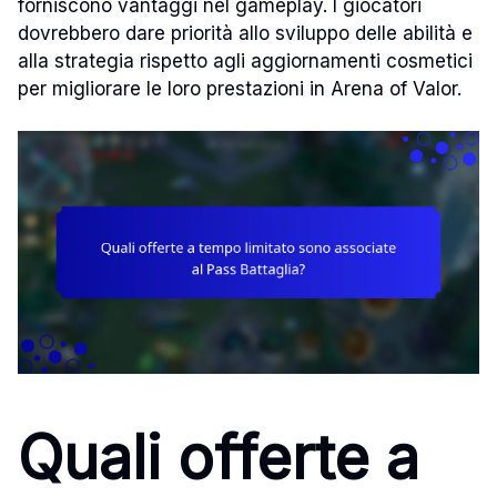
forniscono vantaggi nel gameplay. I giocatori
dovrebbero dare priorità allo sviluppo delle abilità e
alla strategia rispetto agli aggiornamenti cosmetici
per migliorare le loro prestazioni in Arena of Valor.
Quali offerte a