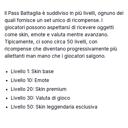
Il Pass Battaglia è suddiviso in più livelli, ognuno dei
quali fornisce un set unico di ricompense. I
giocatori possono aspettarsi di ricevere oggetti
come skin, emote e valuta mentre avanzano.
Tipicamente, ci sono circa 50 livelli, con
ricompense che diventano progressivamente più
allettanti man mano che i giocatori salgono.
Livello 1: Skin base
Livello 10: Emote
Livello 20: Skin premium
Livello 30: Valuta di gioco
Livello 50: Skin leggendaria esclusiva