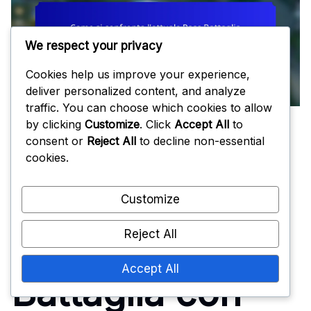
We respect your privacy
Cookies help us improve your experience,
deliver personalized content, and analyze
traffic. You can choose which cookies to allow
by clicking
Customize
. Click
Accept All
to
consent or
Reject All
to decline non-essential
Come si
cookies.
confronta
Customize
l’attuale Pass
Reject All
Accept All
Battaglia con