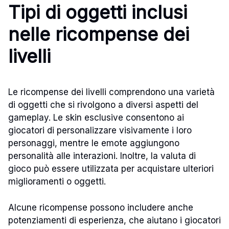
Tipi di oggetti inclusi
nelle ricompense dei
livelli
Le ricompense dei livelli comprendono una varietà
di oggetti che si rivolgono a diversi aspetti del
gameplay. Le skin esclusive consentono ai
giocatori di personalizzare visivamente i loro
personaggi, mentre le emote aggiungono
personalità alle interazioni. Inoltre, la valuta di
gioco può essere utilizzata per acquistare ulteriori
miglioramenti o oggetti.
Alcune ricompense possono includere anche
potenziamenti di esperienza, che aiutano i giocatori