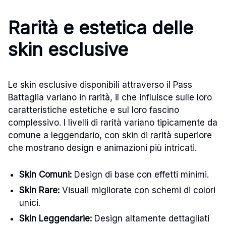
Rarità e estetica delle
skin esclusive
Le skin esclusive disponibili attraverso il Pass
Battaglia variano in rarità, il che influisce sulle loro
caratteristiche estetiche e sul loro fascino
complessivo. I livelli di rarità variano tipicamente da
comune a leggendario, con skin di rarità superiore
che mostrano design e animazioni più intricati.
Skin Comuni:
Design di base con effetti minimi.
Skin Rare:
Visuali migliorate con schemi di colori
unici.
Skin Leggendarie:
Design altamente dettagliati