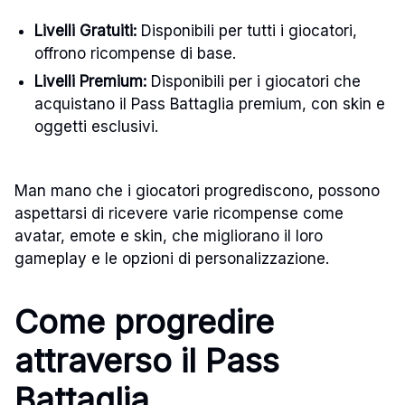
Livelli Gratuiti:
Disponibili per tutti i giocatori,
offrono ricompense di base.
Livelli Premium:
Disponibili per i giocatori che
acquistano il Pass Battaglia premium, con skin e
oggetti esclusivi.
Man mano che i giocatori progrediscono, possono
aspettarsi di ricevere varie ricompense come
avatar, emote e skin, che migliorano il loro
gameplay e le opzioni di personalizzazione.
Come progredire
attraverso il Pass
Battaglia