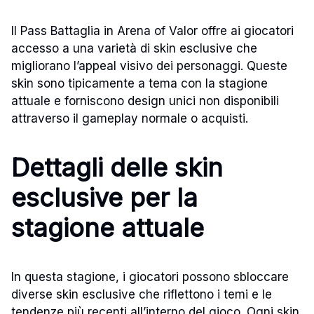
Il Pass Battaglia in Arena of Valor offre ai giocatori
accesso a una varietà di skin esclusive che
migliorano l’appeal visivo dei personaggi. Queste
skin sono tipicamente a tema con la stagione
attuale e forniscono design unici non disponibili
attraverso il gameplay normale o acquisti.
Dettagli delle skin
esclusive per la
stagione attuale
In questa stagione, i giocatori possono sbloccare
diverse skin esclusive che riflettono i temi e le
tendenze più recenti all’interno del gioco. Ogni skin