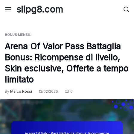
Skip
slipg8.com
to
content
BONUS MENSILI
Arena Of Valor Pass Battaglia
Bonus: Ricompense di livello,
Skin esclusive, Offerte a tempo
limitato
By
Marco Rossi
12/02/2026
0