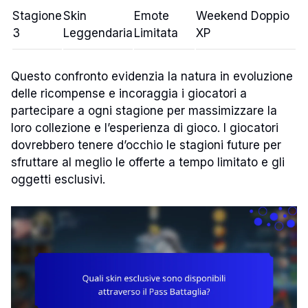
Stagione
Skin
Emote
Weekend Doppio
3
Leggendaria
Limitata
XP
Questo confronto evidenzia la natura in evoluzione
delle ricompense e incoraggia i giocatori a
partecipare a ogni stagione per massimizzare la
loro collezione e l’esperienza di gioco. I giocatori
dovrebbero tenere d’occhio le stagioni future per
sfruttare al meglio le offerte a tempo limitato e gli
oggetti esclusivi.